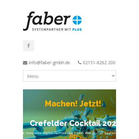
info@faber-gmbh.de
02151-8262 200
M
a
c
h
e
n
!
J
e
t
z
t
!
C
r
e
f
e
l
d
e
r
C
o
c
k
t
a
i
l
2
0
2
6
Die kompakte Digital-Fachmesse findet vom 15. – 17. September 2026 statt